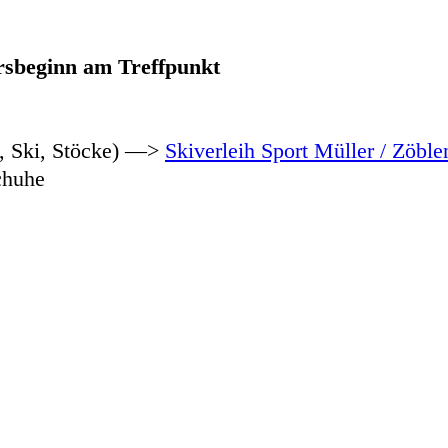
ursbeginn am Treffpunkt
e, Ski, Stöcke) —>
Skiverleih Sport Müller / Zöble
chuhe