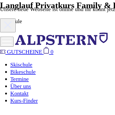
Langlauf Privatkurs Family & 
Unsere neue Webseite ist online und ihr könnt je
Skischule
GUTSCHEINE
0
Skischule
Bikeschule
Termine
Über uns
Kontakt
Kurs-Finder