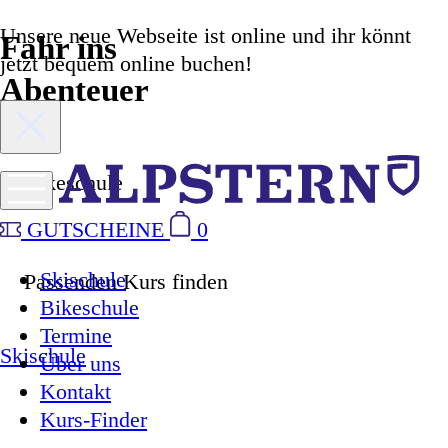
Unsere neue Webseite ist online und ihr könnt
Fahr ins
jetzt bequem online buchen!
Abenteuer
Bikeschule
GUTSCHEINE
0
Skischule
Passenden Kurs finden
Bikeschule
Termine
Skischule
Über uns
Kontakt
Kurs-Finder