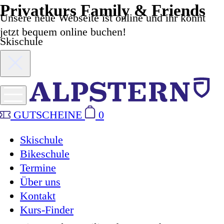
Privatkurs Family & Friends
Unsere neue Webseite ist online und ihr könnt
jetzt bequem online buchen!
Skischule
GUTSCHEINE
0
Skischule
Bikeschule
Termine
Über uns
Kontakt
Kurs-Finder