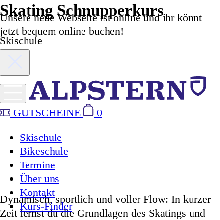
Skating Schnupperkurs
Unsere neue Webseite ist online und ihr könnt
jetzt bequem online buchen!
Skischule
GUTSCHEINE
0
Skischule
Bikeschule
Termine
Über uns
Kontakt
Dynamisch, sportlich und voller Flow: In kurzer
Kurs-Finder
Zeit lernst du die Grundlagen des Skatings und